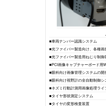
■車両ナンバー認識システム
■光ファイバー製造向け、各種画
■光ファイバー製造用ねじり制御
■PCI画像キャプチャーボード用W
■眼科向け画像管理システムの開
■眼科向け視野計の全自動制御シ
■ネズミ行動計測用画像処理ライ
■タイヤ形状測定システム
■タイヤの変形検査装置