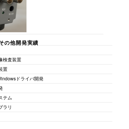
その他開発実績
像検査装置
装置
indowsドライバ開発
発
ステム
ブラリ