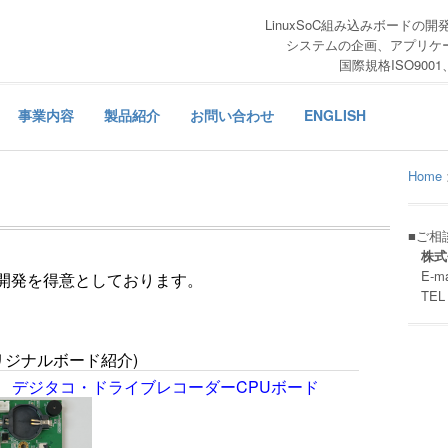
LinuxSoC組み込みボードの開発
システムの企画、アプリケ
国際規格ISO90
事業内容
製品紹介
お問い合わせ
ENGLISH
Home
■ご相
株式
E-ma
ドの開発を得意としております。
TEL：0
リジナルボード紹介)
ーマット デジタコ・ドライブレコーダーCPUボード